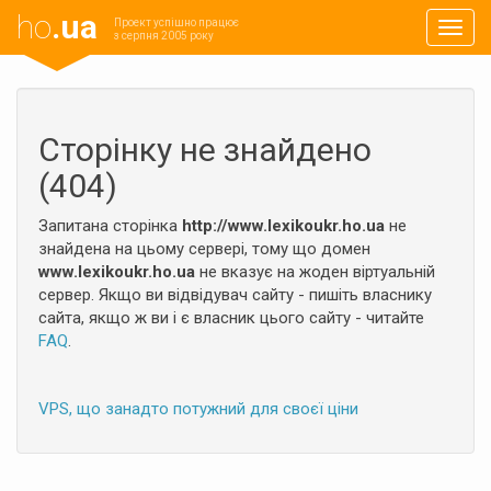
ho
.ua
Проект успішно працює
Навиг
з серпня 2005 року
Сторінку не знайдено
(404)
Запитана сторінка
http://www.lexikoukr.ho.ua
не
знайдена на цьому сервері, тому що домен
www.lexikoukr.ho.ua
не вказує на жоден віртуальній
сервер. Якщо ви відвідувач сайту - пишіть власнику
сайта, якщо ж ви і є власник цього сайту - читайте
FAQ
.
VPS, що занадто потужний для своєї ціни